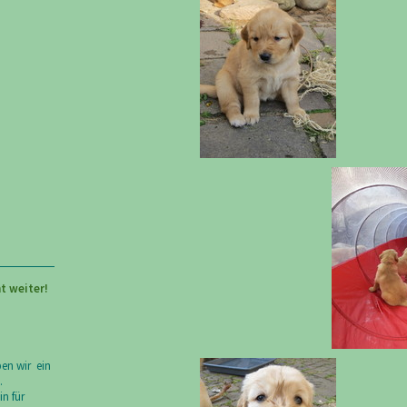
t weiter!
ben wir ein
.
n für