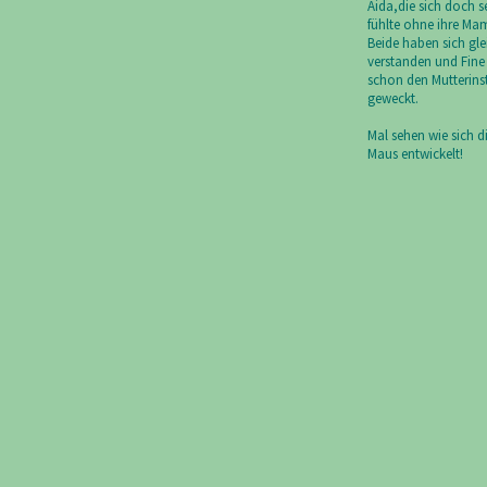
Aida,die sich doch 
fühlte ohne ihre Ma
Beide haben sich gle
verstanden und Fine 
schon den Mutterinst
geweckt.
Mal sehen wie sich di
Maus entwickelt!