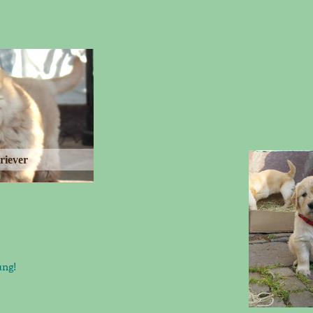
riever
ung!