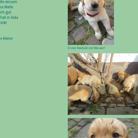
sehr einsam
ma Merle.
ich gut
hat in Aida
inkt
e kleine
Erster Kontakt mit Wasser!