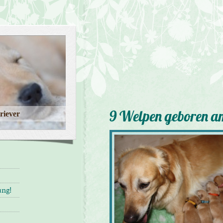
9 Welpen geboren a
riever
ung!