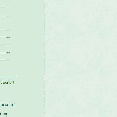
t weiter!
ben wir ein
.
n für