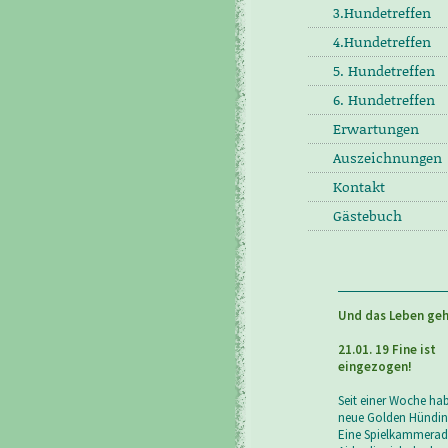
3.Hundetreffen
4.Hundetreffen
5. Hundetreffen
6. Hundetreffen
Erwartungen
Auszeichnungen
Kontakt
Gästebuch
Und das Leben geh
21.01. 19 Fine ist
eingezogen!
Seit einer Woche ha
neue Golden Hündin
Eine Spielkammeradi